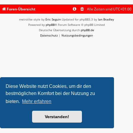
Foren-Übersicht
Alle Zeiten sind
UTC+01:00
metrolike style by
Eric Seguin
Updated for phpBB3.3 by
Ian Bradley
Powered by
phpBB
® Forum Software © phpBB Limited
Deutsche Übersetzung durch
phpBB.de
Datenschutz
|
Nutzungsbedingungen
Diese Website nutzt Cookies, um dir den
bestmöglichen Komfort bei der Nutzung zu
bieten.
Mehr erfahren
Verstanden!