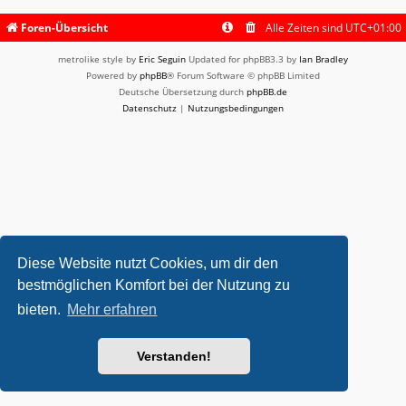
Foren-Übersicht
Alle Zeiten sind
UTC+01:00
metrolike style by
Eric Seguin
Updated for phpBB3.3 by
Ian Bradley
Powered by
phpBB
® Forum Software © phpBB Limited
Deutsche Übersetzung durch
phpBB.de
Datenschutz
|
Nutzungsbedingungen
Diese Website nutzt Cookies, um dir den
bestmöglichen Komfort bei der Nutzung zu
bieten.
Mehr erfahren
Verstanden!