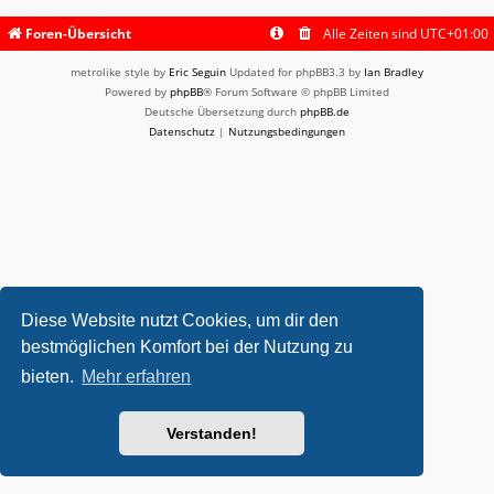
Foren-Übersicht
Alle Zeiten sind
UTC+01:00
metrolike style by
Eric Seguin
Updated for phpBB3.3 by
Ian Bradley
Powered by
phpBB
® Forum Software © phpBB Limited
Deutsche Übersetzung durch
phpBB.de
Datenschutz
|
Nutzungsbedingungen
Diese Website nutzt Cookies, um dir den
bestmöglichen Komfort bei der Nutzung zu
bieten.
Mehr erfahren
Verstanden!