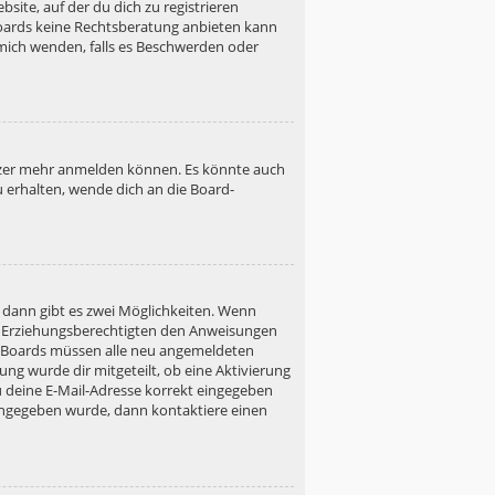
site, auf der du dich zu registrieren
s Boards keine Rechtsberatung anbieten kann
h mich wenden, falls es Beschwerden oder
utzer mehr anmelden können. Es könnte auch
u erhalten, wende dich an die Board-
 dann gibt es zwei Möglichkeiten. Wenn
ner Erziehungsberechtigten den Anweisungen
gen Boards müssen alle neu angemeldeten
ung wurde dir mitgeteilt, ob eine Aktivierung
u deine E-Mail-Adresse korrekt eingegeben
 eingegeben wurde, dann kontaktiere einen