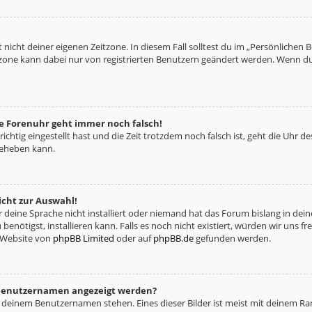
 nicht deiner eigenen Zeitzone. In diesem Fall solltest du im „Persönlichen 
eitzone kann dabei nur von registrierten Benutzern geändert werden. Wenn du no
die Forenuhr geht immer noch falsch!
richtig eingestellt hast und die Zeit trotzdem noch falsch ist, geht die Uhr d
beheben kann.
icht zur Auswahl!
deine Sprache nicht installiert oder niemand hat das Forum bislang in deine
benötigst, installieren kann. Falls es noch nicht existiert, würden wir uns 
 Website von
phpBB Limited
oder auf
phpBB.de
gefunden werden.
m Benutzernamen angezeigt werden?
i deinem Benutzernamen stehen. Eines dieser Bilder ist meist mit deinem Ran