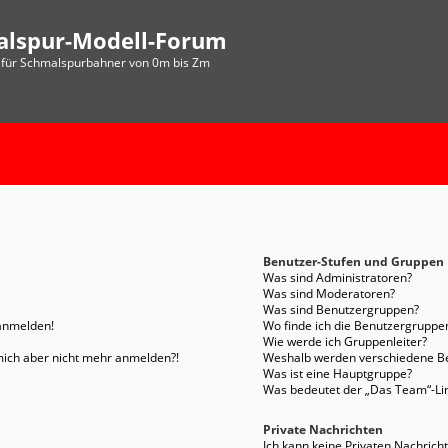
alspur-Modell-Forum
für Schmalspurbahner von 0m bis Zm
Benutzer-Stufen und Gruppen
Was sind Administratoren?
Was sind Moderatoren?
Was sind Benutzergruppen?
 anmelden!
Wo finde ich die Benutzergruppen
Wie werde ich Gruppenleiter?
n mich aber nicht mehr anmelden?!
Weshalb werden verschiedene Be
Was ist eine Hauptgruppe?
Was bedeutet der „Das Team“-Link
Private Nachrichten
Ich kann keine Privaten Nachrich