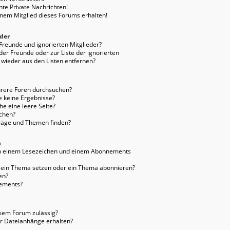
te Private Nachrichten!
inem Mitglied dieses Forums erhalten!
eder
 Freunde und ignorierten Mitglieder?
 der Freunde oder zur Liste der ignorierten
 wieder aus den Listen entfernen?
hrere Foren durchsuchen?
e keine Ergebnisse?
e eine leere Seite?
uchen?
träge und Themen finden?
n
en einem Lesezeichen und einem Abonnements
f ein Thema setzen oder ein Thema abonnieren?
en?
nements?
sem Forum zulässig?
er Dateianhänge erhalten?