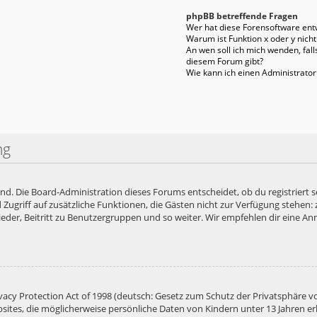
phpBB betreffende Fragen
Wer hat diese Forensoftware entw
Warum ist Funktion x oder y nicht
An wen soll ich mich wenden, fal
diesem Forum gibt?
Wie kann ich einen Administrator
ng
end. Die Board-Administration dieses Forums entscheidet, ob du registriert s
ied Zugriff auf zusätzliche Funktionen, die Gästen nicht zur Verfügung stehen:
der, Beitritt zu Benutzergruppen und so weiter. Wir empfehlen dir eine Anme
acy Protection Act of 1998 (deutsch: Gesetz zum Schutz der Privatsphäre vo
bsites, die möglicherweise persönliche Daten von Kindern unter 13 Jahren e