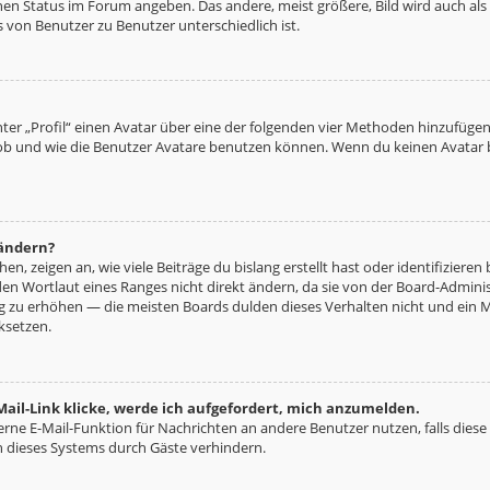
nen Status im Forum angeben. Das andere, meist größere, Bild wird auch als „
s von Benutzer zu Benutzer unterschiedlich ist.
ter „Profil“ einen Avatar über eine der folgenden vier Methoden hinzufügen
b und wie die Benutzer Avatare benutzen können. Wenn du keinen Avatar be
 ändern?
n, zeigen an, wie viele Beiträge du bislang erstellt hast oder identifizie
n Wortlaut eines Ranges nicht direkt ändern, da sie von der Board-Administ
ng zu erhöhen — die meisten Boards dulden dieses Verhalten nicht und ein 
ksetzen.
ail-Link klicke, werde ich aufgefordert, mich anzumelden.
terne E-Mail-Funktion für Nachrichten an andere Benutzer nutzen, falls diese
 dieses Systems durch Gäste verhindern.