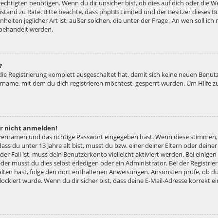
htigten benötigen. Wenn du dir unsicher bist, ob dies auf dich oder die Web
 Beistand zu Rate. Bitte beachte, dass phpBB Limited und der Besitzer diese
nheiten jeglicher Art ist; außer solchen, die unter der Frage „An wen soll ic
 behandelt werden.
?
 die Registrierung komplett ausgeschaltet hat, damit sich keine neuen Ben
ername, mit dem du dich registrieren möchtest, gesperrt wurden. Um Hilfe z
er nicht anmelden!
tzernamen und das richtige Passwort eingegeben hast. Wenn diese stimmen,
dass du unter 13 Jahre alt bist, musst du bzw. einer deiner Eltern oder dei
 der Fall ist, muss dein Benutzerkonto vielleicht aktiviert werden. Bei eini
der musst du dies selbst erledigen oder ein Administrator. Bei der Registrier
halten hast, folge den dort enthaltenen Anweisungen. Ansonsten prüfe, ob d
lockiert wurde. Wenn du dir sicher bist, dass deine E-Mail-Adresse korrekt