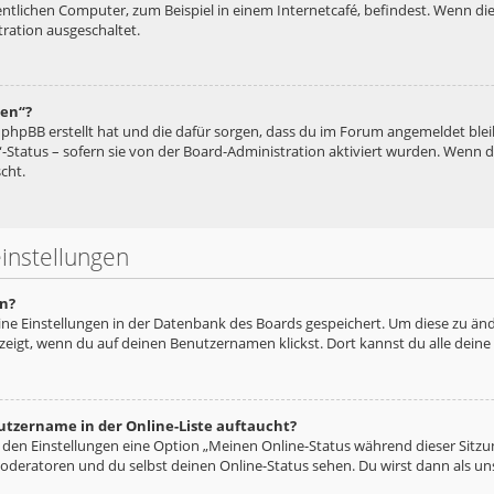
tlichen Computer, zum Beispiel in einem Internetcafé, befindest. Wenn die
ration ausgeschaltet.
hen“?
ie phpBB erstellt hat und die dafür sorgen, dass du im Forum angemeldet bl
“-Status – sofern sie von der Board-Administration aktiviert wurden. Wenn
cht.
instellungen
n?
eine Einstellungen in der Datenbank des Boards gespeichert. Um diese zu änd
zeigt, wenn du auf deinen Benutzernamen klickst. Dort kannst du alle deine
utzername in der Online-Liste auftaucht?
n den Einstellungen eine Option „Meinen Online-Status während dieser Sitz
oderatoren und du selbst deinen Online-Status sehen. Du wirst dann als un