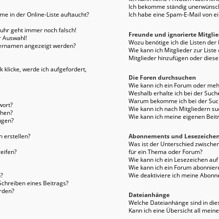
Ich bekomme ständig unerwünsch
e in der Online-Liste auftaucht?
Ich habe eine Spam-E-Mail von e
enuhr geht immer noch falsch!
Freunde und ignorierte Mitgli
r Auswahl!
Wozu benötige ich die Listen der
tzernamen angezeigt werden?
Wie kann ich Mitglieder zur Liste
Mitglieder hinzufügen oder diese
 klicke, werde ich aufgefordert,
Die Foren durchsuchen
Wie kann ich ein Forum oder me
Weshalb erhalte ich bei der Such
Warum bekomme ich bei der Such
wort?
Wie kann ich nach Mitgliedern s
chen?
Wie kann ich meine eigenen Bei
ügen?
 erstellen?
Abonnements und Lesezeiche
Was ist der Unterschied zwisch
eifen?
für ein Thema oder Forum?
Wie kann ich ein Lesezeichen au
Wie kann ich ein Forum abonnier
?
Wie deaktiviere ich meine Abon
Schreiben eines Beitrags?
rden?
Dateianhänge
Welche Dateianhänge sind in die
Kann ich eine Übersicht all mein