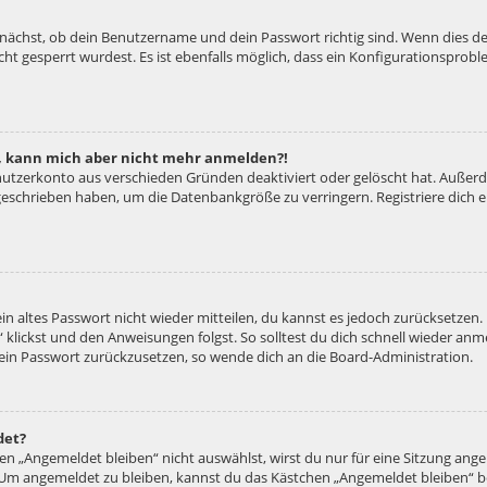
unächst, ob dein Benutzername und dein Passwort richtig sind. Wenn dies der
ht gesperrt wurdest. Es ist ebenfalls möglich, dass ein Konfigurationsproble
rt, kann mich aber nicht mehr anmelden?!
enutzerkonto aus verschieden Gründen deaktiviert oder gelöscht hat. Außer
e geschrieben haben, um die Datenbankgröße zu verringern. Registriere dich
ein altes Passwort nicht wieder mitteilen, du kannst es jedoch zurücksetzen
 klickst und den Anweisungen folgst. So solltest du dich schnell wieder an
 dein Passwort zurückzusetzen, so wende dich an die Board-Administration.
det?
 „Angemeldet bleiben“ nicht auswählst, wirst du nur für eine Sitzung ang
 Um angemeldet zu bleiben, kannst du das Kästchen „Angemeldet bleiben“ b