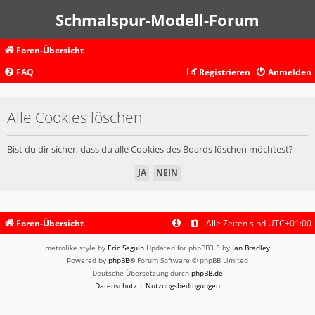
Schmalspur-Modell-Forum
Foren-Übersicht
FAQ
Registrieren
Anmelden
Alle Cookies löschen
Bist du dir sicher, dass du alle Cookies des Boards löschen möchtest?
Foren-Übersicht
Alle Zeiten sind
UTC+01:00
metrolike style by
Eric Seguin
Updated for phpBB3.3 by
Ian Bradley
Powered by
phpBB
® Forum Software © phpBB Limited
Deutsche Übersetzung durch
phpBB.de
Datenschutz
|
Nutzungsbedingungen