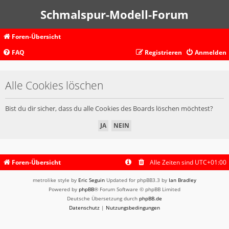
Schmalspur-Modell-Forum
Foren-Übersicht
FAQ
Registrieren
Anmelden
Alle Cookies löschen
Bist du dir sicher, dass du alle Cookies des Boards löschen möchtest?
Foren-Übersicht
Alle Zeiten sind
UTC+01:00
metrolike style by
Eric Seguin
Updated for phpBB3.3 by
Ian Bradley
Powered by
phpBB
® Forum Software © phpBB Limited
Deutsche Übersetzung durch
phpBB.de
Datenschutz
|
Nutzungsbedingungen