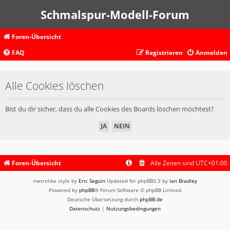
Schmalspur-Modell-Forum
Foren-Übersicht
FAQ
Registrieren
Anmelden
Alle Cookies löschen
Bist du dir sicher, dass du alle Cookies des Boards löschen möchtest?
Foren-Übersicht
Alle Zeiten sind
UTC+01:00
metrolike style by
Eric Seguin
Updated for phpBB3.3 by
Ian Bradley
Powered by
phpBB
® Forum Software © phpBB Limited
Deutsche Übersetzung durch
phpBB.de
Datenschutz
|
Nutzungsbedingungen