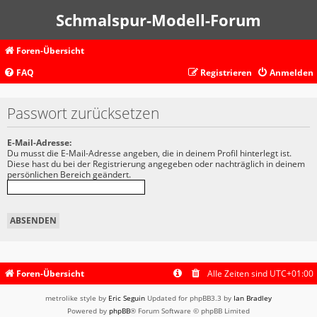
Schmalspur-Modell-Forum
Foren-Übersicht
FAQ
Registrieren
Anmelden
Passwort zurücksetzen
E-Mail-Adresse:
Du musst die E-Mail-Adresse angeben, die in deinem Profil hinterlegt ist.
Diese hast du bei der Registrierung angegeben oder nachträglich in deinem
persönlichen Bereich geändert.
Foren-Übersicht
Alle Zeiten sind
UTC+01:00
metrolike style by
Eric Seguin
Updated for phpBB3.3 by
Ian Bradley
Powered by
phpBB
® Forum Software © phpBB Limited