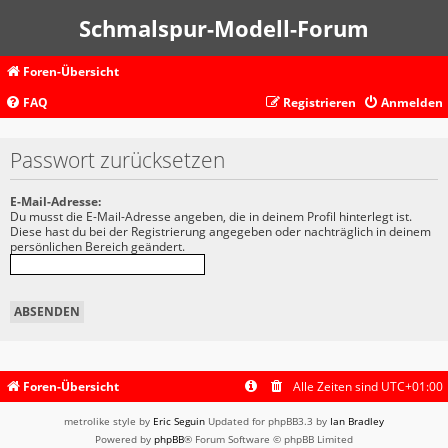
Schmalspur-Modell-Forum
Foren-Übersicht
FAQ
Registrieren
Anmelden
Passwort zurücksetzen
E-Mail-Adresse:
Du musst die E-Mail-Adresse angeben, die in deinem Profil hinterlegt ist.
Diese hast du bei der Registrierung angegeben oder nachträglich in deinem
persönlichen Bereich geändert.
Foren-Übersicht
Alle Zeiten sind
UTC+01:00
metrolike style by
Eric Seguin
Updated for phpBB3.3 by
Ian Bradley
Powered by
phpBB
® Forum Software © phpBB Limited