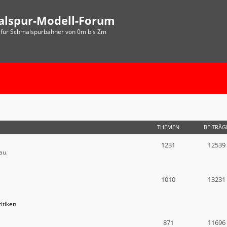
alspur-Modell-Forum
für Schmalspurbahner von 0m bis Zm
THEMEN
BEITRÄG
1231
12539
au.
1010
13231
itiken
871
11696