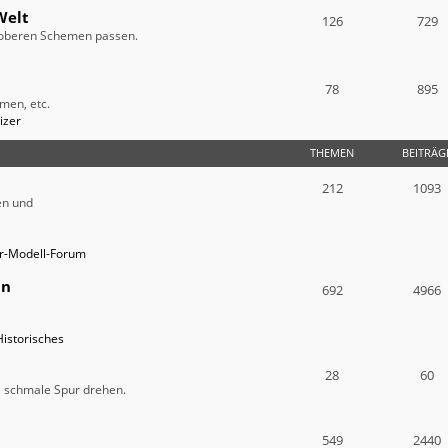
Welt
126
729
e oberen Schemen passen.
78
895
men, etc.
izer
THEMEN
BEITRÄG
212
1093
en und
ur-Modell-Forum
in
692
4966
Historisches
28
60
ie schmale Spur drehen.
549
2440