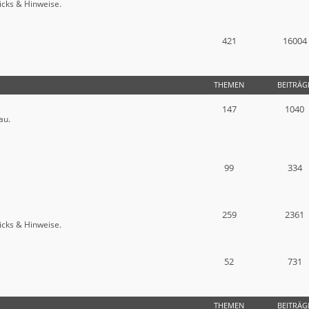
icks & Hinweise.
421
16004
THEMEN
BEITRÄG
147
1040
au.
99
334
259
2361
icks & Hinweise.
52
731
THEMEN
BEITRÄG