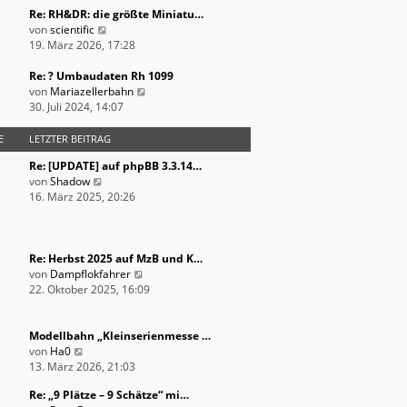
r
e
t
Re: RH&DR: die größte Miniatu…
B
s
N
r
von
scientific
e
t
e
a
19. März 2026, 17:28
i
e
u
g
t
r
e
Re: ? Umbaudaten Rh 1099
r
B
s
N
von
Mariazellerbahn
a
e
t
e
30. Juli 2024, 14:07
g
i
e
u
t
r
e
E
LETZTER BEITRAG
r
B
s
Re: [UPDATE] auf phpBB 3.3.14…
a
e
t
N
von
Shadow
g
i
e
e
16. März 2025, 20:26
t
r
u
r
B
e
a
e
s
g
i
t
Re: Herbst 2025 auf MzB und K…
t
e
N
von
Dampflokfahrer
r
r
e
22. Oktober 2025, 16:09
a
B
u
g
e
e
i
s
Modellbahn „Kleinserienmesse …
N
t
t
von
Ha0
e
r
e
13. März 2026, 21:03
u
a
r
Re: „9 Plätze – 9 Schätze“ mi…
e
g
B