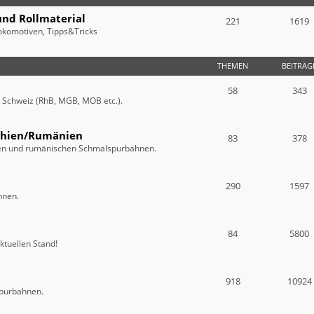
und Rollmaterial
221
1619
okomotiven, Tipps&Tricks
THEMEN
BEITRÄG
58
343
r Schweiz (RhB, MGB, MOB etc.).
chien/Rumänien
83
378
chen und rumänischen Schmalspurbahnen.
290
1597
hnen.
84
5800
ktuellen Stand!
918
10924
spurbahnen.