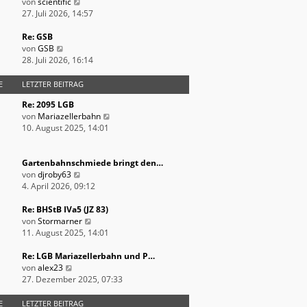
e
N
t
von
scientific
i
e
e
27. Juli 2026, 14:57
t
u
r
r
e
B
Re: GSB
N
a
s
e
von
GSB
e
g
t
i
28. Juli 2026, 16:14
u
e
t
e
r
r
E
LETZTER BEITRAG
s
B
a
Re: 2095 LGB
t
e
g
N
von
Mariazellerbahn
e
i
e
10. August 2025, 14:01
r
t
u
B
r
e
e
a
s
Gartenbahnschmiede bringt den…
i
g
N
t
von
djroby63
t
e
e
4. April 2026, 09:12
r
u
r
a
e
B
Re: BHStB IVa5 (JZ 83)
g
s
N
e
von
Stormarner
t
e
i
11. August 2025, 14:01
e
u
t
r
e
r
Re: LGB Mariazellerbahn und P…
N
B
s
a
von
alex23
e
e
t
g
27. Dezember 2025, 07:33
u
i
e
e
t
r
E
LETZTER BEITRAG