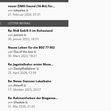
s
r
B
neuer ZIMO-Sound (16-Bit) für…
t
a
e
N
von
tokaalex
e
g
i
e
21. Februar 2026, 07:31
r
t
u
B
r
e
E
LETZTER BEITRAG
e
a
s
i
g
Re: RhB Ge6/6 II im Ruhestand
t
t
N
von
jeanoo
e
r
e
30. Januar 2022, 18:15
r
a
u
B
g
e
Neues Leben für die BDZ 77 002
e
s
N
von
Out of the box
i
t
e
30. März 2022, 18:21
t
e
u
r
r
e
Re: Jagsttalbahn: erster Muse…
a
B
s
N
von
Dampflokfahrer
g
e
t
e
25. April 2026, 12:59
i
e
u
t
r
e
Re: News: Stainzer Lokalbahn
N
r
B
s
von
PeterR
e
a
e
t
17. Oktober 2025, 20:57
u
g
i
e
e
t
r
Re: Rahmenfarben der Bregenze…
s
N
r
B
von
Shadow
t
e
a
e
31. Mai 2026, 21:32
e
u
g
i