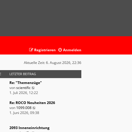
Registrieren
Anmelden
Aktuelle Zeit: 6. August 2026, 22:36
E
LETZTER BEITRAG
Re: "Themenzüge"
N
von
scientific
e
1. Juli 2026, 12:22
u
e
Re: ROCO Neuheiten 2026
s
N
von
1099.008
t
e
1. Juni 2026, 09:38
e
u
r
e
B
s
2093 Inneneinrichtung