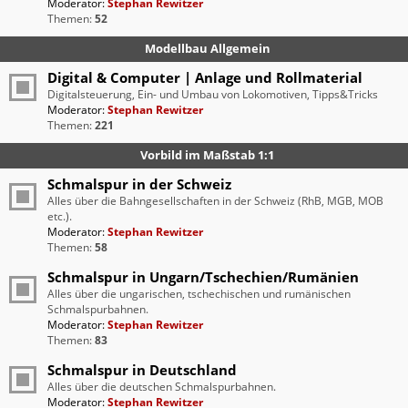
Moderator:
Stephan Rewitzer
Themen:
52
Modellbau Allgemein
Digital & Computer | Anlage und Rollmaterial
Digitalsteuerung, Ein- und Umbau von Lokomotiven, Tipps&Tricks
Moderator:
Stephan Rewitzer
Themen:
221
Vorbild im Maßstab 1:1
Schmalspur in der Schweiz
Alles über die Bahngesellschaften in der Schweiz (RhB, MGB, MOB
etc.).
Moderator:
Stephan Rewitzer
Themen:
58
Schmalspur in Ungarn/Tschechien/Rumänien
Alles über die ungarischen, tschechischen und rumänischen
Schmalspurbahnen.
Moderator:
Stephan Rewitzer
Themen:
83
Schmalspur in Deutschland
Alles über die deutschen Schmalspurbahnen.
Moderator:
Stephan Rewitzer