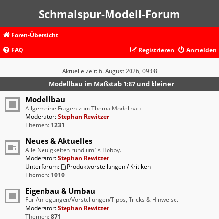
Schmalspur-Modell-Forum
Foren-Übersicht
FAQ
Registrieren
Anmelden
Aktuelle Zeit: 6. August 2026, 09:08
Modellbau im Maßstab 1:87 und kleiner
Modellbau
Allgemeine Fragen zum Thema Modellbau.
Moderator:
Stephan Rewitzer
Themen:
1231
Neues & Aktuelles
Alle Neuigkeiten rund um´s Hobby.
Moderator:
Stephan Rewitzer
Unterforum:
Produktvorstellungen / Kritiken
Themen:
1010
Eigenbau & Umbau
Für Anregungen/Vorstellungen/Tipps, Tricks & Hinweise.
Moderator:
Stephan Rewitzer
Themen:
871