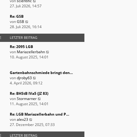
e
N
t
von
scientific
i
e
e
27. Juli 2026, 14:57
t
u
r
r
e
B
Re: GSB
N
a
s
e
von
GSB
e
g
t
i
28. Juli 2026, 16:14
u
e
t
e
r
r
E
LETZTER BEITRAG
s
B
a
Re: 2095 LGB
t
e
g
N
von
Mariazellerbahn
e
i
e
10. August 2025, 14:01
r
t
u
B
r
e
e
a
s
Gartenbahnschmiede bringt den…
i
g
N
t
von
djroby63
t
e
e
4. April 2026, 09:12
r
u
r
a
e
B
Re: BHStB IVa5 (JZ 83)
g
s
N
e
von
Stormarner
t
e
i
11. August 2025, 14:01
e
u
t
r
e
r
Re: LGB Mariazellerbahn und P…
N
B
s
a
von
alex23
e
e
t
g
27. Dezember 2025, 07:33
u
i
e
e
t
r
E
LETZTER BEITRAG