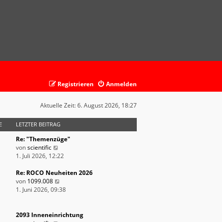
Registrieren
Anmelden
Aktuelle Zeit: 6. August 2026, 18:27
E
LETZTER BEITRAG
Re: "Themenzüge"
N
von
scientific
e
1. Juli 2026, 12:22
u
e
Re: ROCO Neuheiten 2026
s
N
von
1099.008
t
e
1. Juni 2026, 09:38
e
u
r
e
B
s
2093 Inneneinrichtung