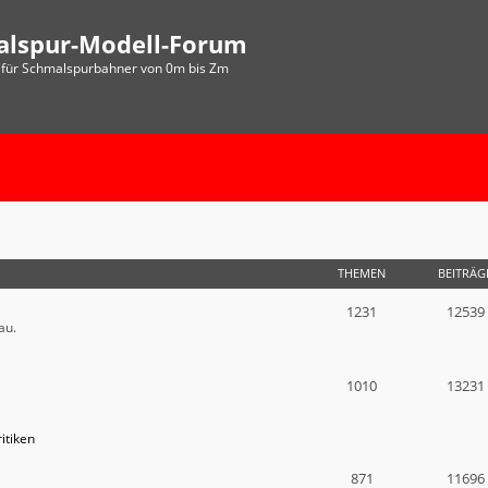
alspur-Modell-Forum
für Schmalspurbahner von 0m bis Zm
THEMEN
BEITRÄG
1231
12539
au.
1010
13231
itiken
871
11696