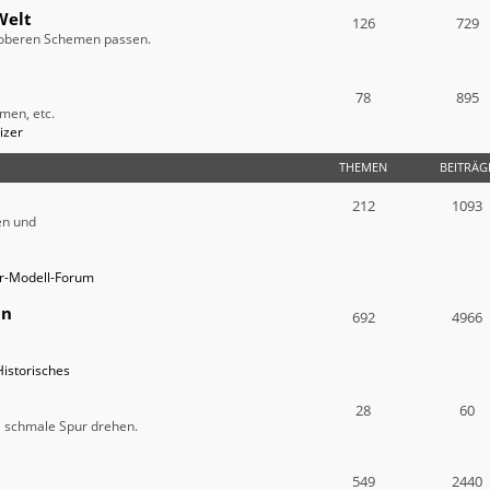
Welt
126
729
e oberen Schemen passen.
78
895
men, etc.
izer
THEMEN
BEITRÄG
212
1093
en und
ur-Modell-Forum
in
692
4966
Historisches
28
60
ie schmale Spur drehen.
549
2440