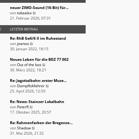
s
r
B
neuer ZIMO-Sound (16-Bit) für…
t
a
e
N
von
tokaalex
e
g
i
e
21. Februar 2026, 07:31
r
t
u
B
r
e
E
LETZTER BEITRAG
e
a
s
i
g
Re: RhB Ge6/6 II im Ruhestand
t
t
N
von
jeanoo
e
r
e
30. Januar 2022, 18:15
r
a
u
B
g
e
Neues Leben für die BDZ 77 002
e
s
N
von
Out of the box
i
t
e
30. März 2022, 18:21
t
e
u
r
r
e
Re: Jagsttalbahn: erster Muse…
a
B
s
N
von
Dampflokfahrer
g
e
t
e
25. April 2026, 12:59
i
e
u
t
r
e
Re: News: Stainzer Lokalbahn
N
r
B
s
von
PeterR
e
a
e
t
17. Oktober 2025, 20:57
u
g
i
e
e
t
r
Re: Rahmenfarben der Bregenze…
s
N
r
B
von
Shadow
t
e
a
e
31. Mai 2026, 21:32
e
u
g
i