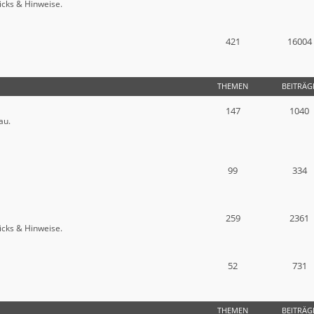
icks & Hinweise.
421
16004
THEMEN
BEITRÄG
147
1040
au.
99
334
259
2361
icks & Hinweise.
52
731
THEMEN
BEITRÄG