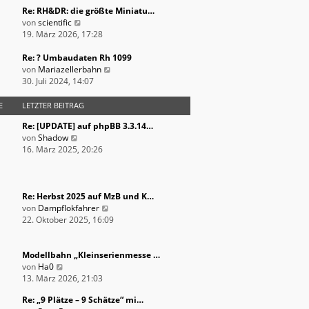
r
e
t
Re: RH&DR: die größte Miniatu…
B
s
N
r
von
scientific
e
t
e
a
19. März 2026, 17:28
i
e
u
g
t
r
e
Re: ? Umbaudaten Rh 1099
r
B
s
N
von
Mariazellerbahn
a
e
t
e
30. Juli 2024, 14:07
g
i
e
u
t
r
e
E
LETZTER BEITRAG
r
B
s
Re: [UPDATE] auf phpBB 3.3.14…
a
e
t
N
von
Shadow
g
i
e
e
16. März 2025, 20:26
t
r
u
r
B
e
a
e
s
g
i
t
Re: Herbst 2025 auf MzB und K…
t
e
N
von
Dampflokfahrer
r
r
e
22. Oktober 2025, 16:09
a
B
u
g
e
e
i
s
Modellbahn „Kleinserienmesse …
N
t
t
von
Ha0
e
r
e
13. März 2026, 21:03
u
a
r
Re: „9 Plätze – 9 Schätze“ mi…
e
g
B