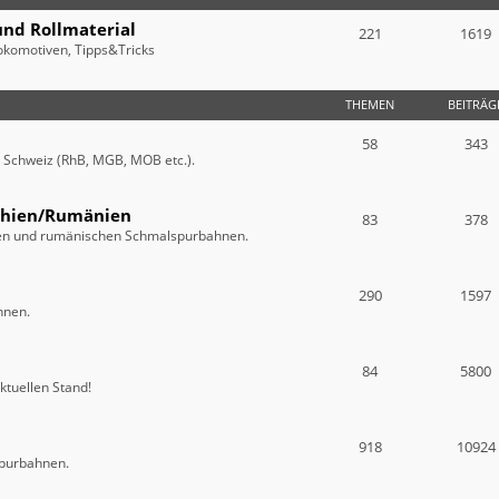
und Rollmaterial
221
1619
okomotiven, Tipps&Tricks
THEMEN
BEITRÄG
58
343
r Schweiz (RhB, MGB, MOB etc.).
chien/Rumänien
83
378
chen und rumänischen Schmalspurbahnen.
290
1597
hnen.
84
5800
ktuellen Stand!
918
10924
spurbahnen.