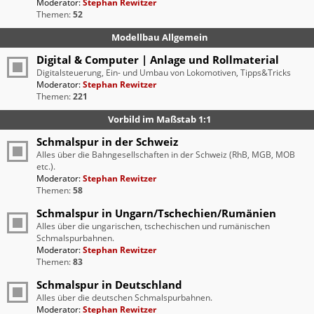
Moderator:
Stephan Rewitzer
Themen:
52
Modellbau Allgemein
Digital & Computer | Anlage und Rollmaterial
Digitalsteuerung, Ein- und Umbau von Lokomotiven, Tipps&Tricks
Moderator:
Stephan Rewitzer
Themen:
221
Vorbild im Maßstab 1:1
Schmalspur in der Schweiz
Alles über die Bahngesellschaften in der Schweiz (RhB, MGB, MOB
etc.).
Moderator:
Stephan Rewitzer
Themen:
58
Schmalspur in Ungarn/Tschechien/Rumänien
Alles über die ungarischen, tschechischen und rumänischen
Schmalspurbahnen.
Moderator:
Stephan Rewitzer
Themen:
83
Schmalspur in Deutschland
Alles über die deutschen Schmalspurbahnen.
Moderator:
Stephan Rewitzer