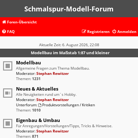
Schmalspur-Modell-Forum
Foren-Übersicht
FAQ
Registrieren
Anmelden
Aktuelle Zeit: 6. August 2026, 22:08
Modellbau im Maßstab 1:87 und kleiner
Modellbau
Allgemeine Fragen zum Thema Modellbau.
Moderator:
Stephan Rewitzer
Themen:
1231
Neues & Aktuelles
Alle Neuigkeiten rund um´s Hobby.
Moderator:
Stephan Rewitzer
Unterforum:
Produktvorstellungen / Kritiken
Themen:
1010
Eigenbau & Umbau
Für Anregungen/Vorstellungen/Tipps, Tricks & Hinweise.
Moderator:
Stephan Rewitzer
Themen:
871