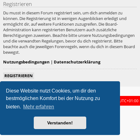
Registrieren
Du musst in diesem Forum registriert sein, um dich anmelden zu
können. Die Registrierung ist in wenigen Augenblicken erledigt und
ermöglicht dir, auf weitere Funktionen zuzugreifen. Die Board-
Administration kann registrierten Benutzern auch zusätzliche
Berechtigungen zuweisen. Beachte bitte unsere Nutzungsbedingungen
und die verwandten Regelungen, bevor du dich registrierst. Bitte
beachte auch die jeweiligen Forenregeln, wenn du dich in diesem Board
bewegst.
Nutzungsbedingungen
|
Datenschutzerklärung
REGISTRIEREN
Diese Website nutzt Cookies, um dir den
bestmöglichen Komfort bei der Nutzung zu
Foren-Übersicht
Alle Zeiten sind
UTC+01:00
bieten.
Mehr erfahren
metrolike style by
Eric Seguin
Updated for phpBB3.3 by
Ian Bradley
Powered by
phpBB
® Forum Software © phpBB Limited
Verstanden!
Deutsche Übersetzung durch
phpBB.de
Datenschutz
|
Nutzungsbedingungen