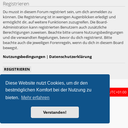
Registrieren
Du musst in diesem Forum registriert sein, um dich anmelden zu
können. Die Registrierung ist in wenigen Augenblicken erledigt und
ermöglicht dir, auf weitere Funktionen zuzugreifen. Die Board-
Administration kann registrierten Benutzern auch zusätzliche
Berechtigungen zuweisen. Beachte bitte unsere Nutzungsbedingungen
und die verwandten Regelungen, bevor du dich registrierst. Bitte
beachte auch die jeweiligen Forenregeln, wenn du dich in diesem Board
bewegst.
Nutzungsbedingungen
|
Datenschutzerklärung
REGISTRIEREN
Diese Website nutzt Cookies, um dir den
bestmöglichen Komfort bei der Nutzung zu
Foren-Übersicht
Alle Zeiten sind
UTC+01:00
bieten.
Mehr erfahren
metrolike style by
Eric Seguin
Updated for phpBB3.3 by
Ian Bradley
Powered by
phpBB
® Forum Software © phpBB Limited
Verstanden!
Deutsche Übersetzung durch
phpBB.de
Datenschutz
|
Nutzungsbedingungen