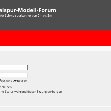
alspur-Modell-Forum
für Schmalspurbahner von 0m bis Zm
Passwort vergessen
 bleiben
ne-Status während dieser Sitzung verbergen