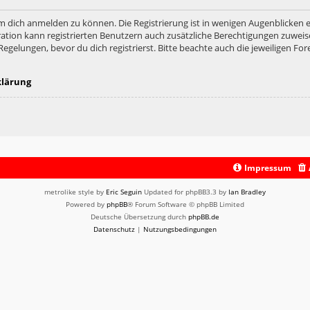
m dich anmelden zu können. Die Registrierung ist in wenigen Augenblicken er
ation kann registrierten Benutzern auch zusätzliche Berechtigungen zuweis
lungen, bevor du dich registrierst. Bitte beachte auch die jeweiligen For
klärung
Impressum
metrolike style by
Eric Seguin
Updated for phpBB3.3 by
Ian Bradley
Powered by
phpBB
® Forum Software © phpBB Limited
Deutsche Übersetzung durch
phpBB.de
Datenschutz
|
Nutzungsbedingungen