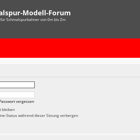
alspur-Modell-Forum
für Schmalspurbahner von 0m bis Zm
Passwort vergessen
 bleiben
ne-Status während dieser Sitzung verbergen