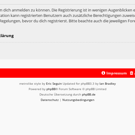
m dich anmelden zu können. Die Registrierung ist in wenigen Augenblicken er
ation kann registrierten Benutzern auch zusätzliche Berechtigungen zuweis
lungen, bevor du dich registrierst. Bitte beachte auch die jeweiligen For
klärung
Impressum
metrolike style by
Eric Seguin
Updated for phpBB3.3 by
Ian Bradley
Powered by
phpBB
® Forum Software © phpBB Limited
Deutsche Übersetzung durch
phpBB.de
Datenschutz
|
Nutzungsbedingungen