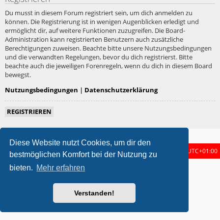
Du musst in diesem Forum registriert sein, um dich anmelden zu
können. Die Registrierung ist in wenigen Augenblicken erledigt und
ermöglicht dir, auf weitere Funktionen zuzugreifen. Die Board-
Administration kann registrierten Benutzern auch zusätzliche
Berechtigungen zuweisen. Beachte bitte unsere Nutzungsbedingungen
und die verwandten Regelungen, bevor du dich registrierst. Bitte
beachte auch die jeweiligen Forenregeln, wenn du dich in diesem Board
bewegst.
Nutzungsbedingungen
|
Datenschutzerklärung
REGISTRIEREN
Diese Website nutzt Cookies, um dir den
Foren-Übersicht
Alle Zeiten sind
UTC+01:00
bestmöglichen Komfort bei der Nutzung zu
bieten.
Mehr erfahren
metrolike style by
Eric Seguin
Updated for phpBB3.3 by
Ian Bradley
Powered by
phpBB
® Forum Software © phpBB Limited
Deutsche Übersetzung durch
phpBB.de
Verstanden!
Datenschutz
|
Nutzungsbedingungen