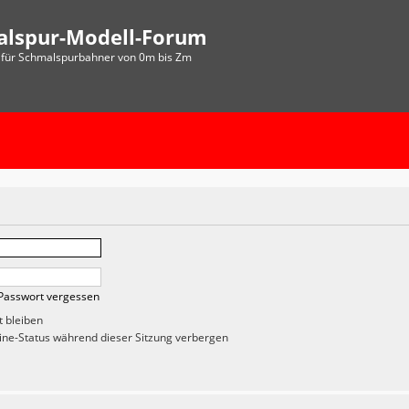
alspur-Modell-Forum
für Schmalspurbahner von 0m bis Zm
Passwort vergessen
 bleiben
ne-Status während dieser Sitzung verbergen