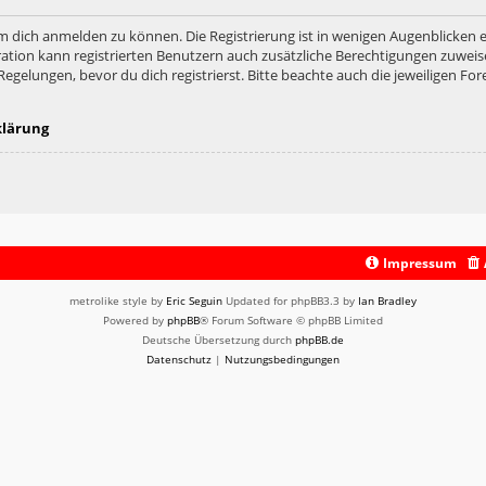
m dich anmelden zu können. Die Registrierung ist in wenigen Augenblicken er
ation kann registrierten Benutzern auch zusätzliche Berechtigungen zuweis
lungen, bevor du dich registrierst. Bitte beachte auch die jeweiligen For
klärung
Impressum
metrolike style by
Eric Seguin
Updated for phpBB3.3 by
Ian Bradley
Powered by
phpBB
® Forum Software © phpBB Limited
Deutsche Übersetzung durch
phpBB.de
Datenschutz
|
Nutzungsbedingungen