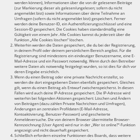
werden können), Informationen über die von dir gelesenen Beiträge
(zur Markierung dieser als gelesen/ungelesen; sofern du nicht
angemeldet bist) sowie Informationen über deine Teilnahme an
Umfragen (sofern du nicht angemeldet bist) gespeichert. Ferner
werden deine Benutzer-ID, ein Authentifizierungsschlüssel und eine
Session-ID gespeichert. Die Cookies haben standardmäßig eine
Gültigkeit von einem Jahr. Alle Cookies kannst du jederzeit über die
Funktion „Alle Cookies löschen“ löschen.
Weiterhin werden die Daten gespeichert, die du bei der Registrierung,
in deinem Profil oder deinem persönlichem Bereich angibst. Für die
Registrierung sind mindestens ein eindeutiger Benutzername, eine E-
Mail-Adresse und ein Passwort notwendig. Wenn durch den Betreiber
weitere Daten als notwendig festgelegt wurden, so ist dies für dich vor
deren Eingabe ersichtlich.
Wenn du einen Beitrag oder eine private Nachricht erstellst, so
werden die dort eingegebenen Daten ebenfalls gespeichert. Gleiches
gilt, wenn du einen Beitrag als Entwurf zwischenspeicherst. In diesen
Fällen wird auch deine IP-Adresse gespeichert. Die IP-Adresse wird
weiterhin bei folgenden Aktionen gespeichert: Löschen und Ändern
von Beiträgen (dazu zählen Private Nachrichten und Umfragen),
Änderungen an zentralen Profildaten (E-Mail-Adresse,
Kontoaktivierung, Benutzer-Passwort) und gescheiterte
Anmeldeversuche. Die von deinem Browser übermittelte Browser-
Kennzeichnung (User Agent) wird nur in der „Wer ist online?“-Funktion
angezeigt und nicht dauerhaft gespeichert.
Schließlich erfordern einzelne Funktionen des Boards, dass weitere