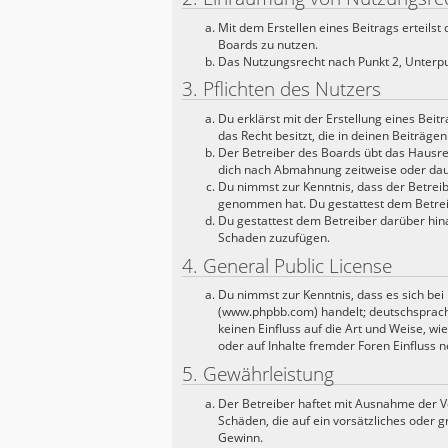
Mit dem Erstellen eines Beitrags erteils
Boards zu nutzen.
Das Nutzungsrecht nach Punkt 2, Unterpu
3. Pflichten des Nutzers
Du erklärst mit der Erstellung eines Beit
das Recht besitzt, die in deinen Beiträg
Der Betreiber des Boards übt das Hausre
dich nach Abmahnung zeitweise oder daue
Du nimmst zur Kenntnis, dass der Betreibe
genommen hat. Du gestattest dem Betreib
Du gestattest dem Betreiber darüber hina
Schaden zuzufügen.
4. General Public License
Du nimmst zur Kenntnis, dass es sich bei
(www.phpbb.com) handelt; deutschsprach
keinen Einfluss auf die Art und Weise, 
oder auf Inhalte fremder Foren Einfluss 
5. Gewährleistung
Der Betreiber haftet mit Ausnahme der Ve
Schäden, die auf ein vorsätzliches oder 
Gewinn.