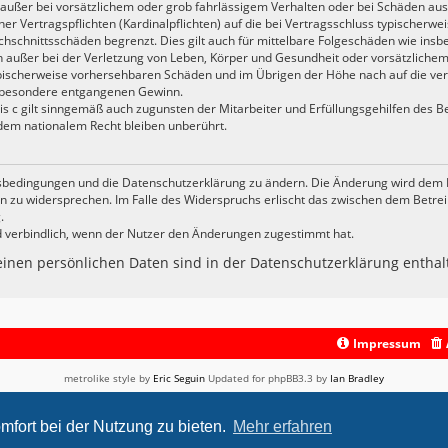
außer bei vorsätzlichem oder grob fahrlässigem Verhalten oder bei Schäden aus
er Vertragspflichten (Kardinalpflichten) auf die bei Vertragsschluss typischer
chschnittsschäden begrenzt. Dies gilt auch für mittelbare Folgeschäden wie in
außer bei der Verletzung von Leben, Körper und Gesundheit oder vorsätzlichem
typischerweise vorhersehbaren Schäden und im Übrigen der Höhe nach auf die ve
insbesondere entgangenen Gewinn.
 c gilt sinngemäß auch zugunsten der Mitarbeiter und Erfüllungsgehilfen des Be
dem nationalem Recht bleiben unberührt.
gsbedingungen und die Datenschutzerklärung zu ändern. Die Änderung wird dem Nu
en zu widersprechen. Im Falle des Widerspruchs erlischt das zwischen dem Betr
.
d verbindlich, wenn der Nutzer den Änderungen zugestimmt hat.
nen persönlichen Daten sind in der Datenschutzerklärung enthal
Impressum
metrolike style by
Eric Seguin
Updated for phpBB3.3 by
Ian Bradley
Powered by
phpBB
® Forum Software © phpBB Limited
Deutsche Übersetzung durch
phpBB.de
mfort bei der Nutzung zu bieten.
Mehr erfahren
Datenschutz
|
Nutzungsbedingungen