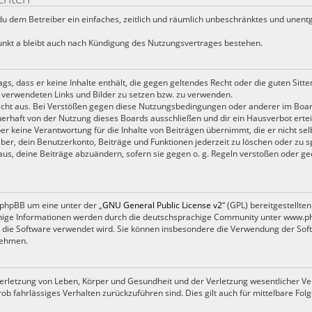
t du dem Betreiber ein einfaches, zeitlich und räumlich unbeschränktes und unent
nkt a bleibt auch nach Kündigung des Nutzungsvertrages bestehen.
rags, dass er keine Inhalte enthält, die gegen geltendes Recht oder die guten Sitt
en verwendeten Links und Bilder zu setzen bzw. zu verwenden.
cht aus. Bei Verstößen gegen diese Nutzungsbedingungen oder anderer im Board
rhaft von der Nutzung dieses Boards ausschließen und dir ein Hausverbot ertei
r keine Verantwortung für die Inhalte von Beiträgen übernimmt, die er nicht selbs
er, dein Benutzerkonto, Beiträge und Funktionen jederzeit zu löschen oder zu s
us, deine Beiträge abzuändern, sofern sie gegen o. g. Regeln verstoßen oder ge
 phpBB um eine unter der „
GNU General Public License v2
“ (GPL) bereitgestellt
ige Informationen werden durch die deutschsprachige Community unter www.php
wie die Software verwendet wird. Sie können insbesondere die Verwendung der So
nehmen.
rletzung von Leben, Körper und Gesundheit und der Verletzung wesentlicher Vertr
grob fahrlässiges Verhalten zurückzuführen sind. Dies gilt auch für mittelbare 