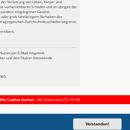
 der Verletzung von Leben, Körper und
weise vorhersehbaren Schäden und im übrigen der
sbesondere entgangenen Gewinn.
 oder grob fahrlässigem Verhalten des
rtragstypischen Durchschnittsschäden begrenzt.
treibers.
tzer per E-Mail mitgeteilt.
eiber und dem Nutzer bestehende
ten.
Alle Cookies löschen
Alle Zeiten sind
UTC+01:00
Verstanden!