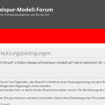
alspur-Modell-Forum
für Schmalspurbahner von 0m bis Zm
- Nutzungsbedingungen
l-Forum“ („https://www.schmalspur-modell.at“) wird zwischen dir 
Forum“ (im Folgenden „das Board“) schließt du einen Nutzungsvertrag mit dem B
achfolgenden Regelungen einverstanden.
rstanden bist, so darfst du das Board nicht weiter nutzen. Für die Nutzung des B
 Zeit geschlossen und kann von beiden Seiten ohne Einhaltung einer Frist jede
chten