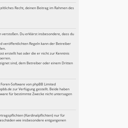
geltliches Recht, deinen Beitrag im Rahmen des
en verstoßen. Du erklärst insbesondere, dass du
 veröffentlichten Regeln kann der Betreiber
len.
t erstellt hat oder die er nicht zur Kenntnis
perren.
eignet sind, dem Betreiber oder einem Dritten
en Foren-Software von phpBB Limited
bb.de zur Verfügung gestellt. Beide haben
ftware für bestimmte Zwecke nicht untersagen
agspflichten (Kardinalpflichten) nur für
Folgeschäden wie insbesondere entgangenen