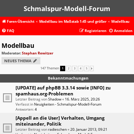
Schmalspur-Modell-Forum
Foren-Übersicht
Modellbau im Maßstab 1:45 und größer
Modellbau
FAQ
Registrieren
Anmelden
Modellbau
Moderator:
Stephan Rewitzer
NEUES THEMA
147 Themen
1
2
3
4
5
NÄCHSTE
Bekanntmachungen
[UPDATE] auf phpBB 3.3.14 sowie [INFO] zu
spamhaus.org-Problemen
Letzter Beitrag von
Shadow
«
16. März 2025, 20:26
Verfasst in
Neuigkeiten - Schmalspur-Modell-Forum
Antworten:
4
[Appell an die User] Verhalten, Umgang
miteinander, Politik
Letzter Beitrag von
radieschen
«
20. Januar 2013, 09:21