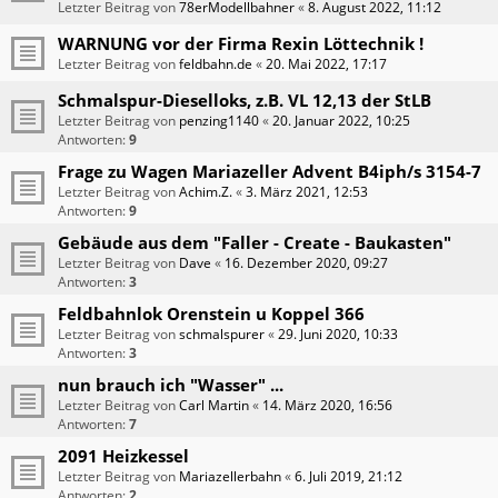
Letzter Beitrag von
78erModellbahner
«
8. August 2022, 11:12
WARNUNG vor der Firma Rexin Löttechnik !
Letzter Beitrag von
feldbahn.de
«
20. Mai 2022, 17:17
Schmalspur-Dieselloks, z.B. VL 12,13 der StLB
Letzter Beitrag von
penzing1140
«
20. Januar 2022, 10:25
Antworten:
9
Frage zu Wagen Mariazeller Advent B4iph/s 3154-7
Letzter Beitrag von
Achim.Z.
«
3. März 2021, 12:53
Antworten:
9
Gebäude aus dem "Faller - Create - Baukasten"
Letzter Beitrag von
Dave
«
16. Dezember 2020, 09:27
Antworten:
3
Feldbahnlok Orenstein u Koppel 366
Letzter Beitrag von
schmalspurer
«
29. Juni 2020, 10:33
Antworten:
3
nun brauch ich "Wasser" ...
Letzter Beitrag von
Carl Martin
«
14. März 2020, 16:56
Antworten:
7
2091 Heizkessel
Letzter Beitrag von
Mariazellerbahn
«
6. Juli 2019, 21:12
Antworten:
2