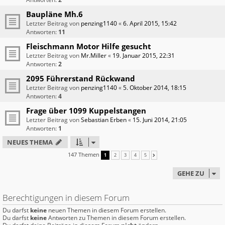
Baupläne Mh.6
Letzter Beitrag von
penzing1140
«
6. April 2015, 15:42
Antworten:
11
Fleischmann Motor Hilfe gesucht
Letzter Beitrag von
Mr.Miller
«
19. Januar 2015, 22:31
Antworten:
2
2095 Führerstand Rückwand
Letzter Beitrag von
penzing1140
«
5. Oktober 2014, 18:15
Antworten:
4
Frage über 1099 Kuppelstangen
Letzter Beitrag von
Sebastian Erben
«
15. Juni 2014, 21:05
Antworten:
1
NEUES THEMA
147 Themen
1
2
3
4
5
NÄCHSTE
GEHE ZU
Berechtigungen in diesem Forum
Du darfst
keine
neuen Themen in diesem Forum erstellen.
Du darfst
keine
Antworten zu Themen in diesem Forum erstellen.