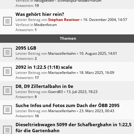
Verfasst in
Neuigkeiten - Schmalspur-Modell-Forum
Antworten:
19
Was gehört hier rein?
Letzter Beitrag von
Stephan Rewitzer
«
16. Dezember 2004, 14:57
Verfasst in
Medienforum
Antworten:
1
Themen
2095 LGB
Letzter Beitrag von
Mariazellerbahn
«
10. August 2025, 14:01
Antworten:
2
2092 in 1:22.5 (1:18) scale
Letzter Beitrag von
Mariazellerbahn
«
18. März 2025, 16:09
Antworten:
17
D8, D9 Zillertalbahn in 0e
Letzter Beitrag von
Goerd83
«
13. Juli 2023, 18:23
Antworten:
9
Suche Infos und Fotos zum Dach der ÖBB 2095
Letzter Beitrag von
Mariazellerbahn
«
23. März 2023, 00:43
Antworten:
16
Dieseltriebwagen 5099 der Schafbergbahn in 1:22,5
für die Gartenbahn