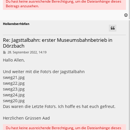
Du hast keine ausreichende Berechtigung, um die Dateianhänge dieses
Beitrags anzusehen.
Hollandserhbfan
Re: Jagsttalbahn: erster Museumsbahnbetrieb in
Dörzbach
B
28. September 2022, 14:19
e
i
Hallo Allen,
t
r
a
Und weiter mit die Foto's der Jagsttalbahn
g
sweg21.jpg
sweg22.jpg
sweg23.jpg
sweg24.jpg
sweg20.jpg
Das waren die Letzte Foto's. Ich hoffe es hat euch gefreut.
Herzlichen Grüssen Aad
Du hast keine ausreichende Berechtigung, um die Dateianhänge dieses