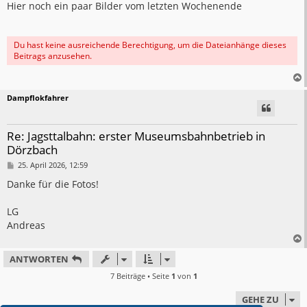
i
Hier noch ein paar Bilder vom letzten Wochenende
t
r
a
g
Du hast keine ausreichende Berechtigung, um die Dateianhänge dieses
Beitrags anzusehen.
Dampflokfahrer
Re: Jagsttalbahn: erster Museumsbahnbetrieb in
Dörzbach
B
25. April 2026, 12:59
e
i
Danke für die Fotos!
t
r
a
LG
g
Andreas
ANTWORTEN
7 Beiträge • Seite
1
von
1
GEHE ZU