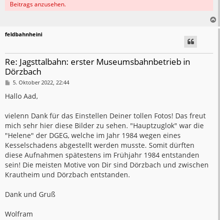
Beitrags anzusehen.
feldbahnheini
Re: Jagsttalbahn: erster Museumsbahnbetrieb in
Dörzbach
B
5. Oktober 2022, 22:44
e
i
Hallo Aad,
t
r
a
vielenn Dank für das Einstellen Deiner tollen Fotos! Das freut
g
mich sehr hier diese Bilder zu sehen. "Hauptzuglok" war die
"Helene" der DGEG, welche im Jahr 1984 wegen eines
Kesselschadens abgestellt werden musste. Somit dürften
diese Aufnahmen spätestens im Frühjahr 1984 entstanden
sein! Die meisten Motive von Dir sind Dörzbach und zwischen
Krautheim und Dörzbach entstanden.
Dank und Gruß
Wolfram