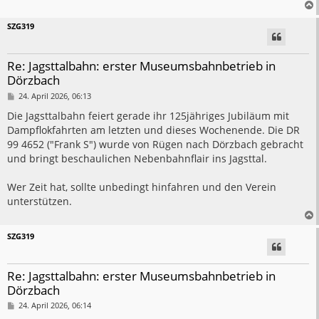
SZG319
Re: Jagsttalbahn: erster Museumsbahnbetrieb in
Dörzbach
B
24. April 2026, 06:13
e
i
Die Jagsttalbahn feiert gerade ihr 125jähriges Jubiläum mit
t
Dampflokfahrten am letzten und dieses Wochenende. Die DR
r
a
99 4652 ("Frank S") wurde von Rügen nach Dörzbach gebracht
g
und bringt beschaulichen Nebenbahnflair ins Jagsttal.
Wer Zeit hat, sollte unbedingt hinfahren und den Verein
unterstützen.
SZG319
Re: Jagsttalbahn: erster Museumsbahnbetrieb in
Dörzbach
B
24. April 2026, 06:14
e