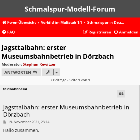
Schmalspur-Modell-Forum
Foren-Übersicht
Vorbild im Maßstab 1:1
Schmalspur in Deutschland
FAQ
Registrieren
Anmelden
Jagsttalbahn: erster
Museumsbahnbetrieb in Dörzbach
Moderator:
Stephan Rewitzer
ANTWORTEN
7 Beiträge • Seite
1
von
1
feldbahnheini
Jagsttalbahn: erster Museumsbahnbetrieb in
Dörzbach
B
19. November 2021, 23:14
e
i
Hallo zusammen,
t
r